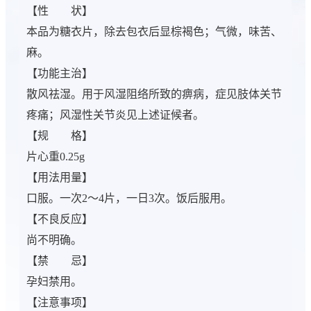
【性 状】
本品为糖衣片，除去包衣后显棕褐色；气微，味苦、
麻。
【功能主治】
散风祛湿。用于风湿阻络所致的痹病，症见肢体关节
疼痛；风湿性关节炎见上述证候者。
【规 格】
片心重0.25g
【用法用量】
口服。一次2～4片，一日3次。饭后服用。
【不良反应】
尚不明确。
【禁 忌】
孕妇禁用。
【注意事项】