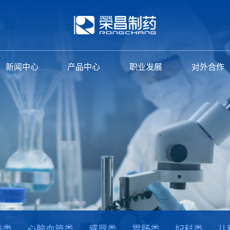
新闻中心
产品中心
职业发展
对外合作
益类
心脑血管类
感冒类
胃肠类
妇科类
儿