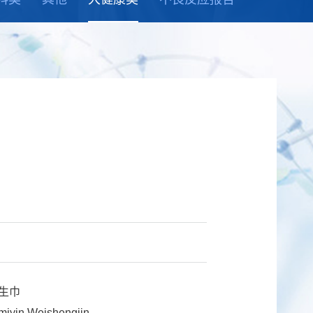
生巾
in Weishengjin